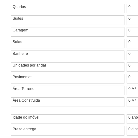
Quartos
0
Suites
0
Garagem
0
Salas
0
Banheiro
0
Unidades por andar
0
Pavimentos
0
Área Terreno
0 M²
Área Construida
0 M²
Idade do imóvel
0 ano
Prazo entrega
0 dia