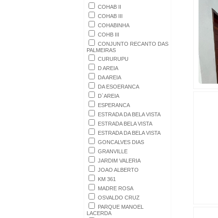
COHAB II
COHAB III
COHABINHA
COHB III
CONJUNTO RECANTO DAS
PALMEIRAS
CURURUPU
D AREIA
DA AREIA
DA ESOERANCA
D`AREIA
ESPERANCA
ESTRADA DA BELA VISTA
ESTRADA BELA VISTA
ESTRADA DA BELA VISTA
GONCALVES DIAS
GRANVILLE
JARDIM VALERIA
JOAO ALBERTO
KM 361
MADRE ROSA
OSVALDO CRUZ
PARQUE MANOEL
LACERDA