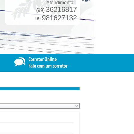
Atendimento
36216817
(99)
981627132
99