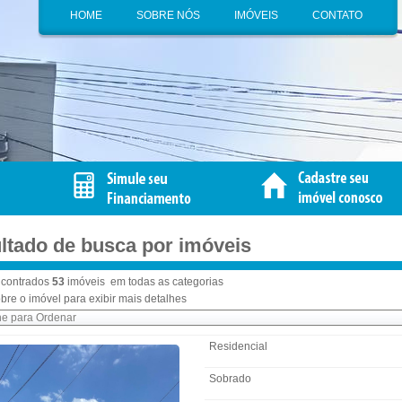
HOME
SOBRE NÓS
IMÓVEIS
CONTATO
ltado de busca por imóveis
contrados
53
imóveis em todas as categorias
bre o imóvel para exibir mais detalhes
Residencial
Sobrado