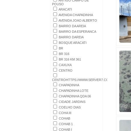
ANTIGO CAMPO DE
POUSO
ARACATI
AVENIDA CHAPADINHA
AVENIDA JOAO ALBERTO
BAIRRO DA AREIA
BAIRRO DA ESPERANCA
BAIRRO DAREIA
BOSQUE ARACATI
BR
BR 316
BR 316 KM 361
CAXUXA
CENTRO
CENTROHTTPS://WWW.SERVER7.COM.BR/NOVO
CHAPADINHA
CHAPADINHA LOTE
CHAPADINHA QDA 06
CIDADE JARDINS
COELHO DIAS
COHA III
COHAB
COHAB 1
COHAB I