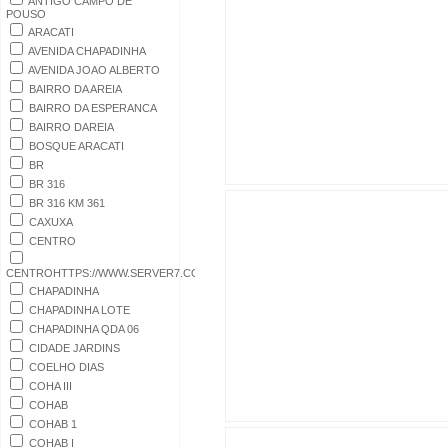
ANTIGO CAMPO DE
POUSO
ARACATI
AVENIDA CHAPADINHA
AVENIDA JOAO ALBERTO
BAIRRO DA AREIA
BAIRRO DA ESPERANCA
BAIRRO DAREIA
BOSQUE ARACATI
BR
BR 316
BR 316 KM 361
CAXUXA
CENTRO
CENTROHTTPS://WWW.SERVER7.COM.BR/NOVO4P5C0SMLCYMWRHXQNAODUJ3
CHAPADINHA
CHAPADINHA LOTE
CHAPADINHA QDA 06
CIDADE JARDINS
COELHO DIAS
COHA III
COHAB
COHAB 1
COHAB I