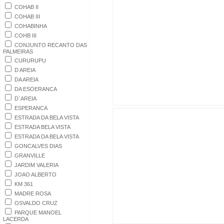
COHAB II
COHAB III
COHABINHA
COHB III
CONJUNTO RECANTO DAS
PALMEIRAS
CURURUPU
D AREIA
DA AREIA
DA ESOERANCA
D`AREIA
ESPERANCA
ESTRADA DA BELA VISTA
ESTRADA BELA VISTA
ESTRADA DA BELA VISTA
GONCALVES DIAS
GRANVILLE
JARDIM VALERIA
JOAO ALBERTO
KM 361
MADRE ROSA
OSVALDO CRUZ
PARQUE MANOEL
LACERDA